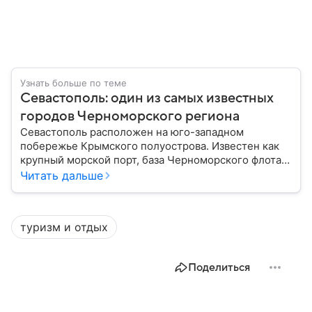
Узнать больше по теме
Севастополь: один из самых известных
городов Черноморского региона
Севастополь расположен на юго-западном
побережье Крымского полуострова. Известен как
крупный морской порт, база Черноморского флота и
город с богатой военной историей, сыгравший
Читать дальше
важную роль в событиях Крымской, Великой
Отечественной войн и современной истории. В
материале — главное об этом городе федерального
туризм и отдых
значения.
Поделиться