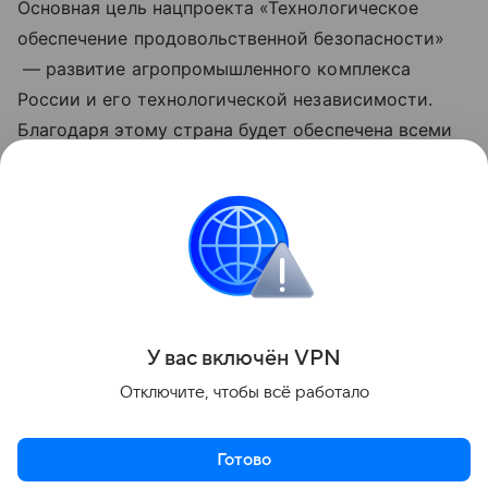
Основная цель нацпроекта «Технологическое
обеспечение продовольственной безопасности»
— развитие агропромышленного комплекса
России и его технологической независимости.
Благодаря этому страна будет обеспечена всеми
необходимыми продуктами, а также появится
больше возможностей для укрепления позиций
на мировом рынке. Обновленные нацпроекты
реализуются по решению Президента РФ
Владимира Путина с 2025 года.
Поделиться
У вас включ
ён
V
P
N
Отключите, чтобы всё работало
Готово
Актуальное
Топ дня
Видео