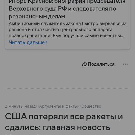
Игорь Краснов: биография председателя
Верховного суда РФ и следователя по
резонансным делам
Амбициозный служитель закона быстро вырвался из
региона и стал частью центрального аппарата
правоохранителей. Ему поручали самые известные
и сложные расследования, долгое время он работал
Читать дальше
генеральным прокурором РФ, а не так давно стал
председателем Верховного суда РФ. Главное из
биографии Игоря Краснова — в тексте.
Поделиться
2 минуты назад
Аргументы и факты
Общество
США потеряли все ракеты и
сдались: главная новость