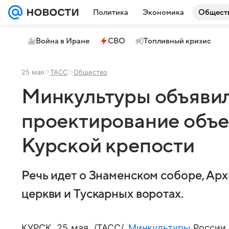
Политика
Экономика
Общест
Война в Иране
СВО
Топливный кризис
25 мая
ТАСС
Общество
Минкультуры объявил
проектирование объе
Курской крепости
Речь идет о Знаменском соборе, Ар
церкви и Тускарных воротах.
КУРСК, 25 мая. /ТАСС/.
Минкультуры
России 