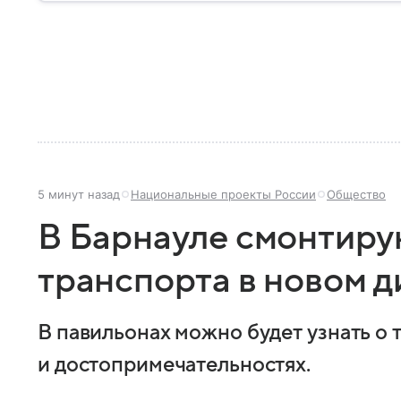
5 минут назад
Национальные проекты России
Общество
В Барнауле смонтирую
транспорта в новом д
В павильонах можно будет узнать о
и достопримечательностях.