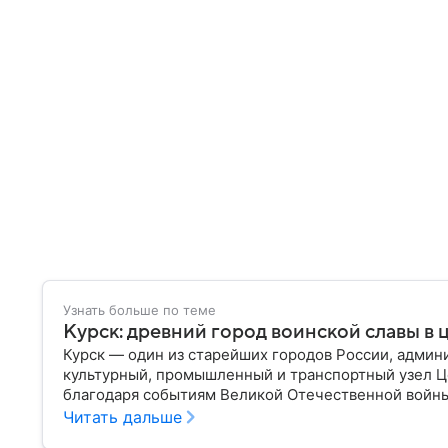
Узнать больше по теме
Курск: древний город воинской славы в 
Курск — один из старейших городов России, админ
культурный, промышленный и транспортный узел Ц
благодаря событиям Великой Отечественной войны
сражений в мировой истории. Собрали главное о н
Читать дальше