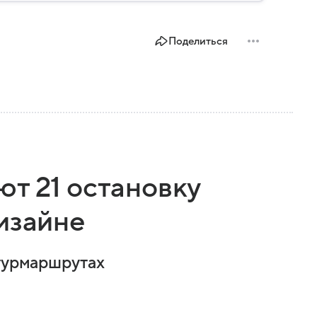
Поделиться
т 21 остановку
изайне
 турмаршрутах