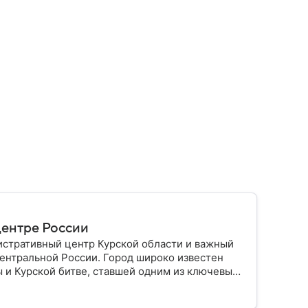
центре России
истративный центр Курской области и важный
ентральной России. Город широко известен
 и Курской битве, ставшей одним из ключевых
ем.