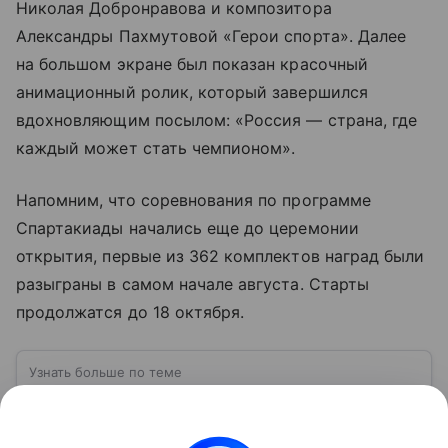
Николая Добронравова и композитора
Александры Пахмутовой «Герои спорта». Далее
на большом экране был показан красочный
анимационный ролик, который завершился
вдохновляющим посылом: «Россия — страна, где
каждый может стать чемпионом».
Напомним, что соревнования по программе
Спартакиады начались еще до церемонии
открытия, первые из 362 комплектов наград были
разыграны в самом начале августа. Старты
продолжатся до 18 октября.
Узнать больше по теме
Татарстан: один из крупнейших и
наиболее развитых регионов России
Республика Татарстан — субъект Российской