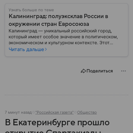
Узнать больше по теме
Калининград: полуэксклав России в
окружении стран Евросоюза
Калининград — уникальный российский город,
который имеет особое значение в политическом,
экономическом и культурном контексте. Этот
город, расположенный в самом сердце Европы,
Читать дальше
остается частью России — эксклавом, отделенным
от основной территории страны. В материале —
главное об этом населенном пункте.
Поделиться
7 минут назад
"Российская газета"
Общество
В Екатеринбурге прошло