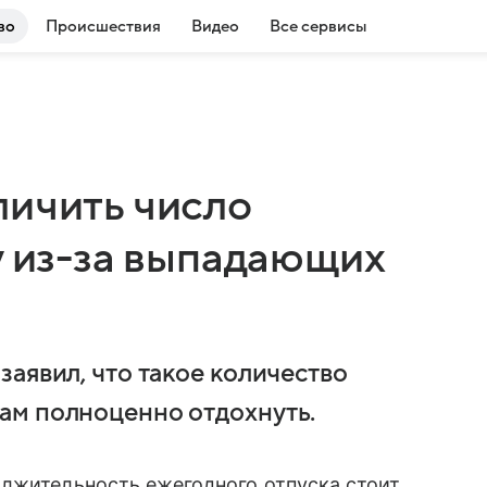
во
Происшествия
Видео
Все сервисы
личить число
у из-за выпадающих
аявил, что такое количество
ам полноценно отдохнуть.
олжительность ежегодного отпуска стоит