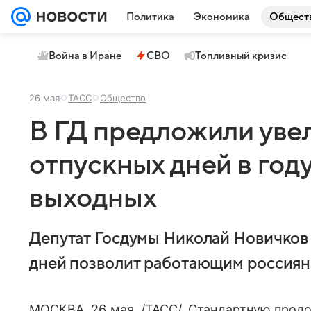
Политика
Экономика
Общест
Война в Иране
СВО
Топливный кризис
26 мая
ТАСС
Общество
В ГД предложили уве
отпускных дней в год
выходных
Депутат Госдумы Николай Новичков з
дней позволит работающим россиян
МОСКВА, 26 мая. /ТАСС/. Стандартную прод