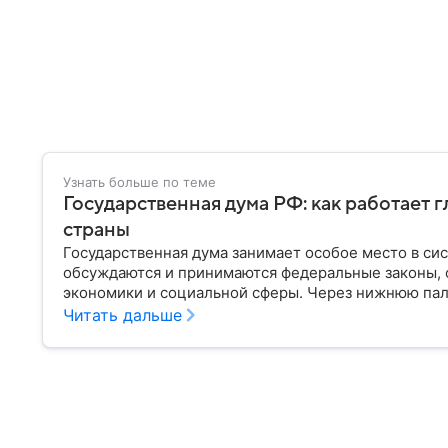
Узнать больше по теме
Государственная дума РФ: как работает 
страны
Государственная дума занимает особое место в си
обсуждаются и принимаются федеральные законы, 
экономики и социальной сферы. Через нижнюю пал
затрагивающие жизнь миллионов граждан. Разбирае
Читать дальше
она имеет и как формируется ее состав.