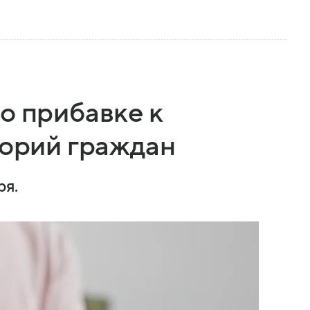
о прибавке к
горий граждан
ря.