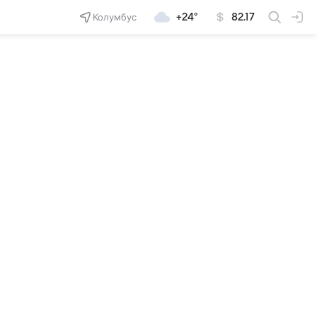
Колумбус
+24°
82.17