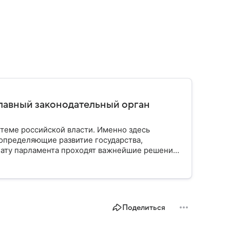
главный законодательный орган
стеме российской власти. Именно здесь
определяющие развитие государства,
ату парламента проходят важнейшие решения,
мся, как устроена Госдума, какие полномочия
Поделиться