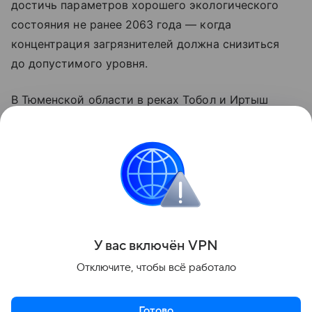
достичь параметров хорошего экологического
состояния не ранее 2063 года — когда
концентрация загрязнителей должна снизиться
до допустимого уровня.
В Тюменской области в реках Тобол и Иртыш
массово гибнет рыба, в том числе краснокнижные
виды — стерлядь, сибирский осетр и нельма.
По словам местных, вода потемнела и приобрела
резкий запах, берега усеяны тушами мертвой
рыбы.
Поделиться
У вас включ
ён
V
P
N
Отключите, чтобы всё работало
Готово