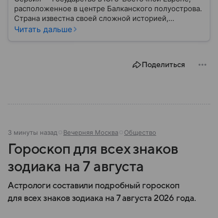
расположенное в центре Балканского полуострова.
Страна известна своей сложной историей,
культурным наследием и особым
Читать дальше
внешнеполитическим курсом. В этом материале
разберем, где находится Сербия, чем она известна,
как устроена ее экономика и какую роль это
Поделиться
государство играет сегодня.
3 минуты назад
Вечерняя Москва
Общество
Гороскоп для всех знаков
зодиака на 7 августа
Астрологи составили подробный гороскоп
для всех знаков зодиака на 7 августа 2026 года.