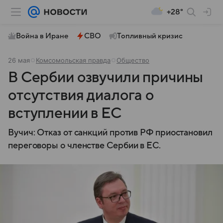
+28°
Война в Иране
СВО
Топливный кризис
26 мая
Комсомольская правда
Общество
В Сербии озвучили причины
отсутствия диалога о
вступлении в ЕС
Вучич: Отказ от санкций против РФ приостановил
переговоры о членстве Сербии в ЕС.