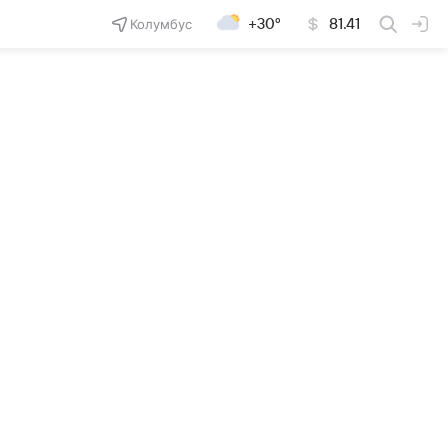
Колумбус
+30°
81.41