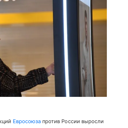
нкций
Евросоюза
против России выросли