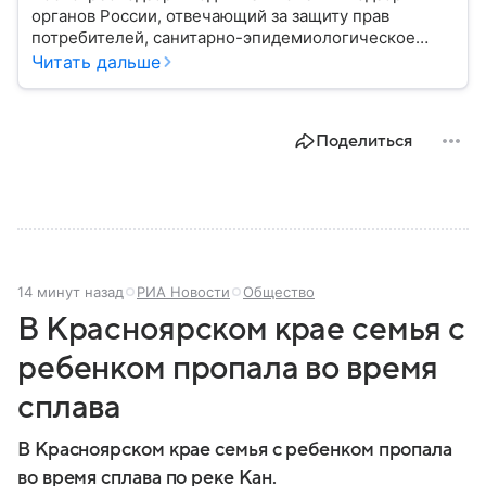
органов России, отвечающий за защиту прав
потребителей, санитарно-эпидемиологическое
благополучие населения и контроль соблюдения
Читать дальше
санитарных норм. В материале рассказываем, как
появилось ведомство, чем оно занимается и кто
руководит им сегодня.
Поделиться
14 минут назад
РИА Новости
Общество
В Красноярском крае семья с
ребенком пропала во время
сплава
В Красноярском крае семья с ребенком пропала
во время сплава по реке Кан.