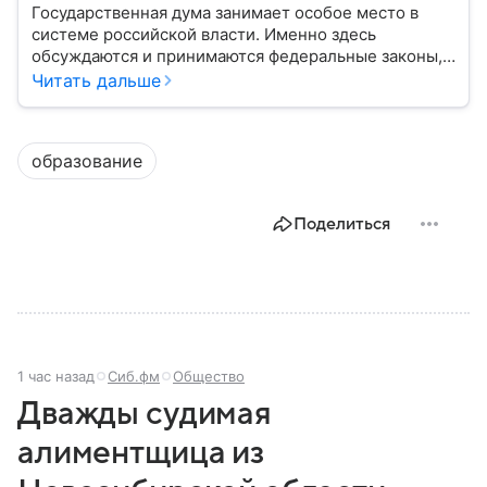
Государственная дума занимает особое место в
системе российской власти. Именно здесь
обсуждаются и принимаются федеральные законы,
определяющие развитие государства, экономики и
Читать дальше
социальной сферы. Через нижнюю палату
парламента проходят важнейшие решения,
затрагивающие жизнь миллионов граждан.
образование
Разбираемся, как устроена Госдума, какие
полномочия она имеет и как формируется ее
состав.
Поделиться
1 час назад
Сиб.фм
Общество
Дважды судимая
алиментщица из