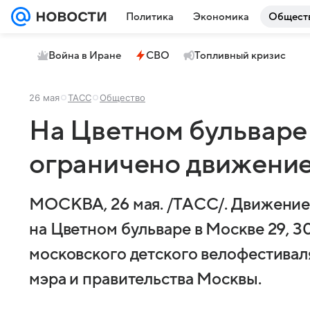
Политика
Экономика
Общест
Война в Иране
СВО
Топливный кризис
26 мая
ТАСС
Общество
На Цветном бульваре
ограничено движение 
МОСКВА, 26 мая. /ТАСС/. Движение
на Цветном бульваре в Москве 29, 30
московского детского велофестиваля
мэра и правительства Москвы.