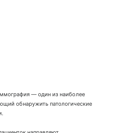
аммография — один из наиболее
яющий обнаружить патологические
и.
пациенток направляют