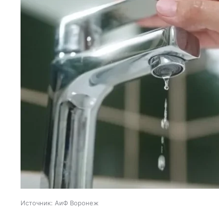
Источник:
АиФ Воронеж