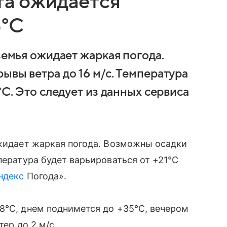
та ожидается
5°C
земья ожидает жаркая погода.
ывы ветра до 16 м/с. Температура
°C. Это следует из данных сервиса
ожидает жаркая погода. Возможны осадки
пература будет варьироваться от +21°C
ндекс
Погода».
8°C, днем поднимется до +35°C, вечером
тер до 2 м/с.