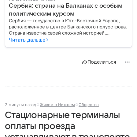
Сербия: страна на Балканах с особым
политическим курсом
Сербия — государство в Юго-Восточной Европе,
расположенное в центре Балканского полуострова.
Страна известна своей сложной историей,
культурным наследием и особым
Читать дальше
внешнеполитическим курсом. В этом материале
разберем, где находится Сербия, чем она известна,
как устроена ее экономика и какую роль это
Поделиться
государство играет сегодня.
2 минуты назад
Живем в Нижнем
Общество
Стационарные терминалы
оплаты проезда