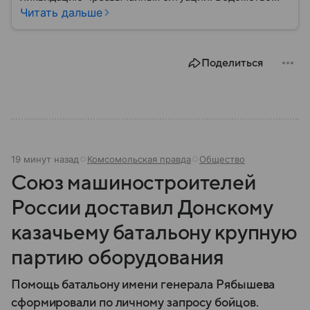
играет важную роль в защите граждан от
Читать дальше
природных катастроф, техногенных аварий и других
угроз. В этом материале разбираем, что
представляет собой МЧС, как оно устроено, какие
Поделиться
задачи выполняет и какую роль играет в
современной России.
19 минут назад
Комсомольская правда
Общество
Союз машиностроителей
России доставил Донскому
казачьему батальону крупную
партию оборудования
Помощь батальону имени генерала Рябышева
сформировали по личному запросу бойцов.