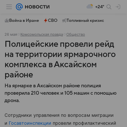
+24°
Война в Иране
СВО
Топливный кризис
26 мая
Комсомольская правда
Общество
Полицейские провели рейд
на территории ярмарочного
комплекса в Аксайском
районе
На ярмарке в Аксайском районе полиция
проверила 210 человек и 105 машин с помощью
дрона.
Сотрудники управления по вопросам миграции
и
Госавтоинспекции
провели профилактический