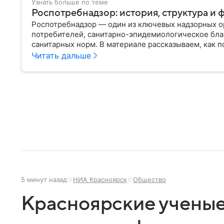
Узнать больше по теме
Роспотребнадзор: история, структура и 
Роспотребнадзор — один из ключевых надзорных ор
потребителей, санитарно-эпидемиологическое бла
санитарных норм. В материале рассказываем, как п
руководит им сегодня.
Читать дальше
5 минут назад
НИА Красноярск
Общество
Красноярские ученые