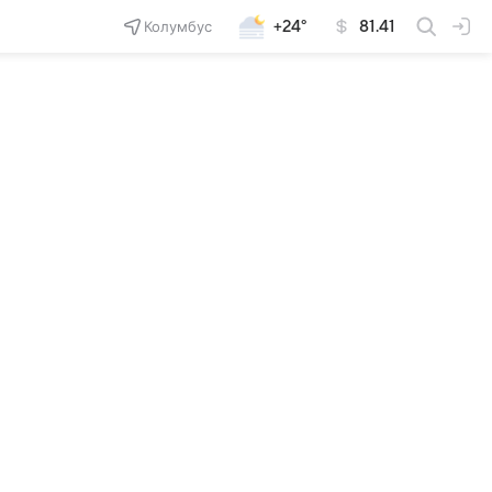
Колумбус
+24°
81.41