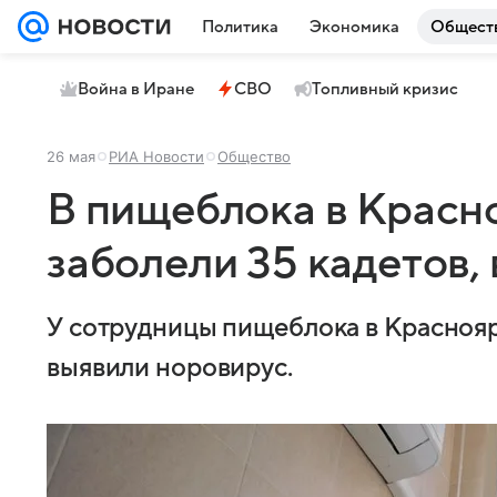
Политика
Экономика
Общест
Война в Иране
СВО
Топливный кризис
26 мая
РИА Новости
Общество
В пищеблока в Красно
заболели 35 кадетов,
У сотрудницы пищеблока в Красноярс
выявили норовирус.