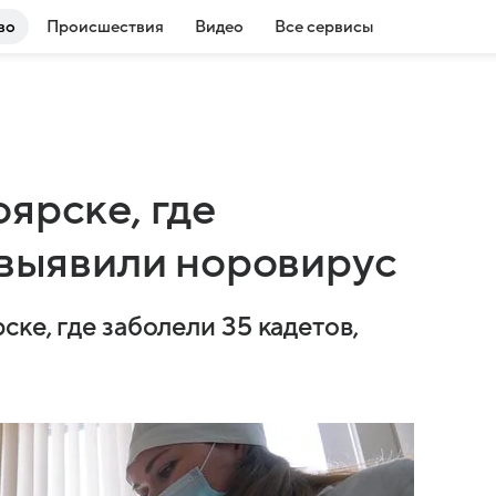
во
Происшествия
Видео
Все сервисы
ярске, где
 выявили норовирус
ке, где заболели 35 кадетов,