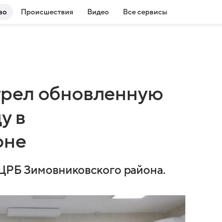
во
Происшествия
Видео
Все сервисы
рел обновленную
у в
оне
 ЦРБ Зимовниковского района.