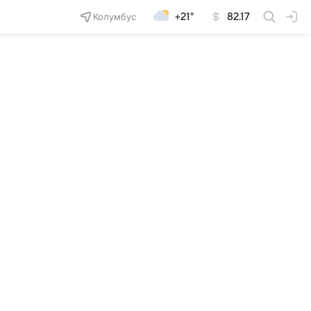
Колумбус
+21°
82.17