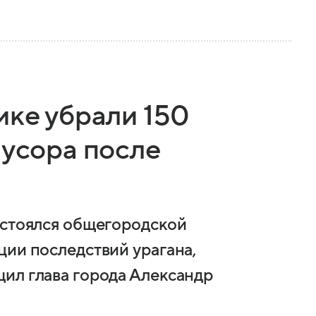
ике убрали 150
мусора после
остоялся общегородской
ции последствий урагана,
ил глава города Александр