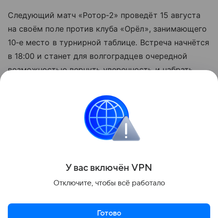
Следующий матч «Ротор‑2» проведёт 15 августа
на своём поле против клуба «Орёл», занимающего
10‑е место в турнирной таблице. Встреча начнётся
в 18:00 и станет для волгоградцев очередной
возможностью вернуть уверенность и набрать
очки при поддержке домашних трибун.
Александр Веселовский.
Фото: VK Видео.
Поделиться
У вас включ
ён
V
P
N
Отключите, чтобы всё работало
Готово