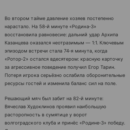
Во втором тайме давление хозяев постепенно
нарастало. На 58‑й минуте «Родина‑3»
восстановила равновесие: дальний удар Архипа
Казанцева оказался неотразимым — 1:1. Ключевым
эпизодом встречи стала 74‑я минута, когда
«Ротор‑2» остался вдесятером: красную карточку
за агрессивное поведение получил Егор Тарин.
Потеря игрока серьёзно ослабила оборонительные
ресурсы гостей и изменила баланс сил на поле.
Решающий мяч был забит на 82‑й минуте:
Вячеслав Худоклинов проявил наибольшую
расторопность в сумятице у ворот
волгоградского клуба и принёс «Родине‑3» победу.