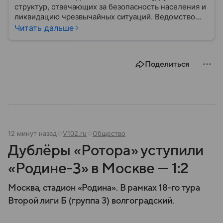
структур, отвечающих за безопасность населения и
ликвидацию чрезвычайных ситуаций. Ведомство
играет важную роль в защите граждан от
Читать дальше
природных катастроф, техногенных аварий и других
угроз. В этом материале разбираем, что
представляет собой МЧС, как оно устроено, какие
Поделиться
задачи выполняет и какую роль играет в
современной России.
12 минут назад
V102.ru
Общество
Дублёры «Ротора» уступили
«Родине‑3» в Москве — 1:2
Москва, стадион «Родина». В рамках 18‑го тура
Второй лиги Б (группа 3) волгоградский.