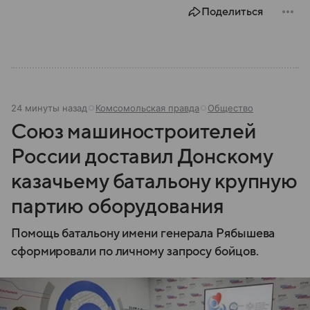
представляет собой МЧС, как оно устроено, какие
Поделиться
задачи выполняет и какую роль играет в
современной России.
24 минуты назад
Комсомольская правда
Общество
Союз машиностроителей
России доставил Донскому
казачьему батальону крупную
партию оборудования
Помощь батальону имени генерала Рябышева
сформировали по личному запросу бойцов.