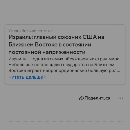
Узнать больше по теме
Израиль: главный союзник США на
Ближнем Востоке в состоянии
постоянной напряженности
Израиль — одна из самых обсуждаемых стран мира.
Небольшое по площади государство на Ближнем
Востоке играет непропорционально большую роль
в международной политике, безопасности и
Читать дальше
технологиях. В материале — главное об одном из
важнейших союзников США.
Поделиться