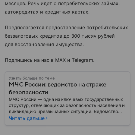
месяцев. Речь идет о потребительских займах,
автокредитах и кредитных картах.
Предполагается предоставление потребительских
беззалоговых кредитов до 300 тысяч рублей
для восстановления имущества.
Подпишись на нас в MAX и Telegram.
Узнать больше по теме
МЧС России: ведомство на страже
безопасности
МЧС России — одна из ключевых государственных
структур, отвечающих за безопасность населения и
ликвидацию чрезвычайных ситуаций. Ведомство
играет важную роль в защите граждан от
Читать дальше
природных катастроф, техногенных аварий и других
угроз. В этом материале разбираем, что