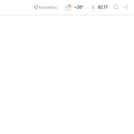
Колумбус
+26°
82.17