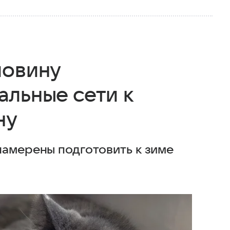
ловину
альные сети к
ну
намерены подготовить к зиме