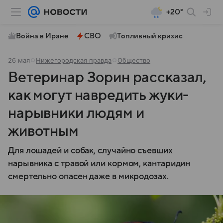
+20°
Война в Иране
СВО
Топливный кризис
26 мая
Нижегородская правда
Общество
Ветеринар Зорин рассказал,
как могут навредить жуки-
нарывники людям и
животным
Для лошадей и собак, случайно съевших
нарывника с травой или кормом, кантаридин
смертельно опасен даже в микродозах.