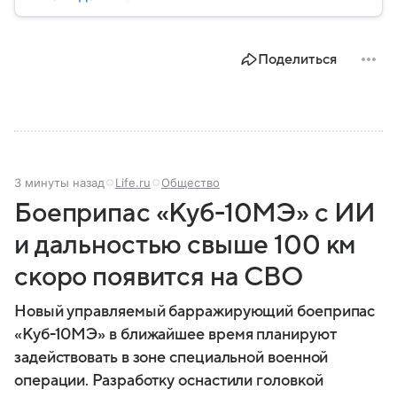
социальной сферы. Через нижнюю палату
парламента проходят важнейшие решения,
затрагивающие жизнь миллионов граждан.
Поделиться
Разбираемся, как устроена Госдума, какие
полномочия она имеет и как формируется ее
состав.
3 минуты назад
Life.ru
Общество
Боеприпас «Куб-10МЭ» с ИИ
и дальностью свыше 100 км
скоро появится на СВО
Новый управляемый барражирующий боеприпас
«Куб-10МЭ» в ближайшее время планируют
задействовать в зоне специальной военной
операции. Разработку оснастили головкой