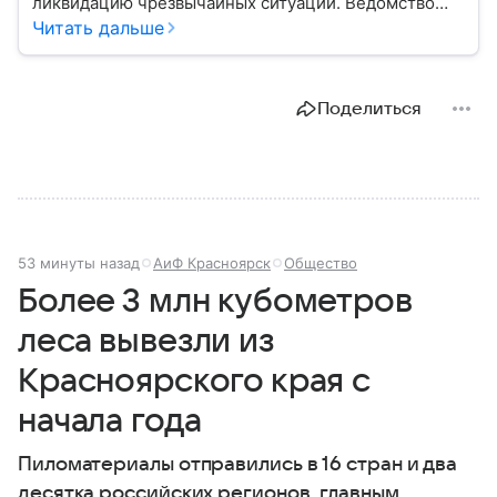
ликвидацию чрезвычайных ситуаций. Ведомство
играет важную роль в защите граждан от
Читать дальше
природных катастроф, техногенных аварий и других
угроз. В этом материале разбираем, что
представляет собой МЧС, как оно устроено, какие
Поделиться
задачи выполняет и какую роль играет в
современной России.
53 минуты назад
АиФ Красноярск
Общество
Более 3 млн кубометров
леса вывезли из
Красноярского края с
начала года
Пиломатериалы отправились в 16 стран и два
десятка российских регионов, главным