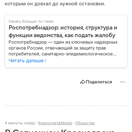
которым он доехал до нужной остановки.
Узнать больше по теме
Роспотребнадзор: история, структура и
функции ведомства, как подать жалобу
Роспотребнадзор — один из ключевых надзорных
органов России, отвечающий за защиту прав
потребителей, санитарно-эпидемиологическое
благополучие населения и контроль соблюдения
Читать дальше
санитарных норм. В материале рассказываем, как
появилось ведомство, чем оно занимается и кто
руководит им сегодня.
Поделиться
4 минуты назад
KrasnoyarskMedia
Общество