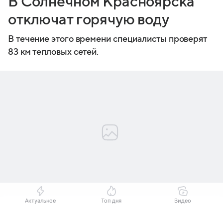
В Солнечном Красноярска
отключат горячую воду
В течение этого времени специалисты проверят
83 км тепловых сетей.
Актуальное
Топ дня
Видео
Источник:
KrasnoyarskMedia
Выберите комментарий
Выберите комментарий
Выберите комментарий