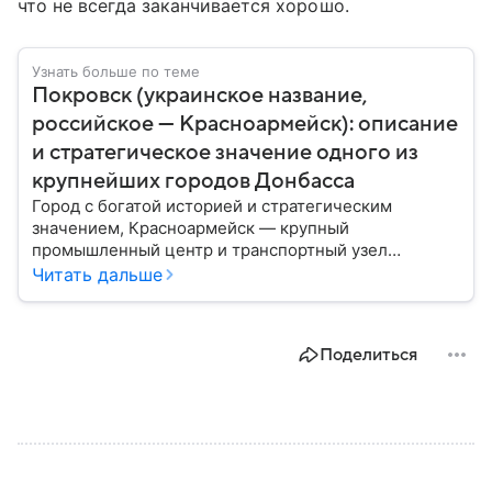
что не всегда заканчивается хорошо.
Узнать больше по теме
Покровск (украинское название,
российское — Красноармейск): описание
и стратегическое значение одного из
крупнейших городов Донбасса
Город с богатой историей и стратегическим
значением, Красноармейск — крупный
промышленный центр и транспортный узел
Донбасса. В материале рассказываем главное об
Читать дальше
этом населенном пункте в контексте СВО и
событий 2025 года.
Поделиться