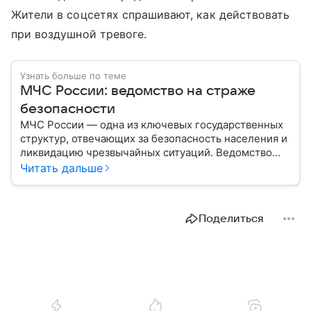
Жители в соцсетях спрашивают, как действовать
при воздушной тревоге.
Узнать больше по теме
МЧС России: ведомство на страже
безопасности
МЧС России — одна из ключевых государственных
структур, отвечающих за безопасность населения и
ликвидацию чрезвычайных ситуаций. Ведомство
играет важную роль в защите граждан от
Читать дальше
природных катастроф, техногенных аварий и других
угроз. В этом материале разбираем, что
представляет собой МЧС, как оно устроено, какие
Поделиться
задачи выполняет и какую роль играет в
современной России.