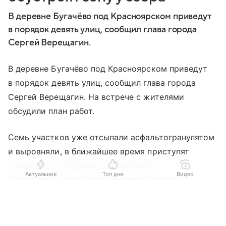
В деревне Бугачёво под Красноярском приведут
в порядок девять улиц, сообщил глава города
Сергей Верещагин.
В деревне Бугачёво под Красноярском приведут
в порядок девять улиц, сообщил глава города
Сергей Верещагин. На встрече с жителями
обсудили план работ.
Семь участков уже отсыпали асфальтогранулятом
и выровняли, в ближайшее время приступят
к дорогам на Озёрной и Совхозной.
Актуальное
Топ дня
Видео
Для безопасности установят искусственные
неровности и знаки ограничения скорости.
Выберите комментарий
Выберите комментарий
Выберите комментарий
Выберите комментарий
Также ремонтируют лестницу к железнодорожной
Информация полезная и актуальная
Информация полезная и актуальная
Информация полезная и актуальная
Информация полезная и актуальная