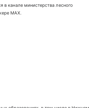
я в канале министерства лесного
жере МАХ.
ных образованиях, в том числе в Нижнем