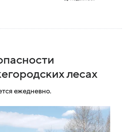
опасности
жегородских лесах
ется ежедневно.