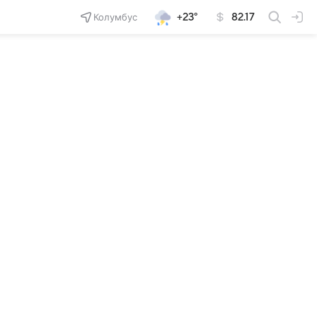
Колумбус
+23°
82.17