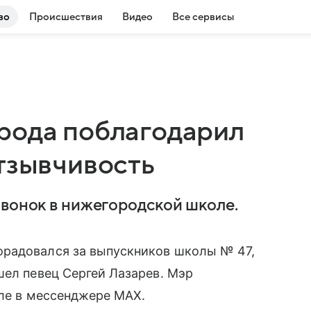
во
Происшествия
Видео
Все сервисы
рода поблагодарил
тзывчивость
звонок в нижегородской школе.
орадовался за выпускников школы № 47,
шел певец Сергей Лазарев. Мэр
але в мессенджере МАХ.