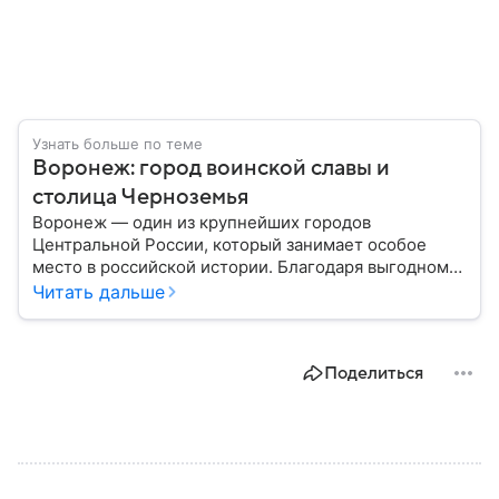
Узнать больше по теме
Воронеж: город воинской славы и
столица Черноземья
Воронеж — один из крупнейших городов
Центральной России, который занимает особое
место в российской истории. Благодаря выгодному
расположению на юге европейской части страны
Читать дальше
Воронеж остается важным транспортным узлом и
центром Черноземья: собрали о нем главное.
Поделиться