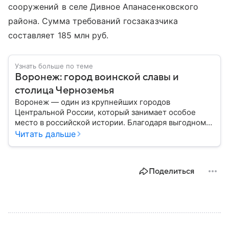
сооружений в селе Дивное Апанасенковского
района. Сумма требований госзаказчика
составляет 185 млн руб.
Узнать больше по теме
Воронеж: город воинской славы и
столица Черноземья
Воронеж — один из крупнейших городов
Центральной России, который занимает особое
место в российской истории. Благодаря выгодному
расположению на юге европейской части страны
Читать дальше
Воронеж остается важным транспортным узлом и
центром Черноземья: собрали о нем главное.
Поделиться