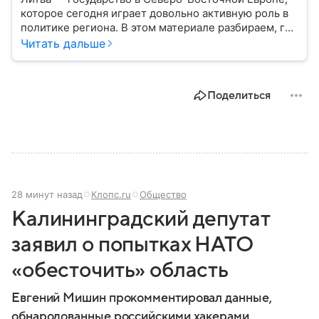
которое сегодня играет довольно активную роль в
политике региона. В этом материале разбираем, где
находится Литва, как она формировалась
Читать дальше
исторически, какое значение имеет сегодня и какие
особенности отличают страну от соседей.
Поделиться
28 минут назад
Клопс.ru
Общество
Калининградский депутат
заявил о попытках НАТО
«обесточить» область
Евгений Мишин прокомментировал данные,
обнародованные российскими хакерами.