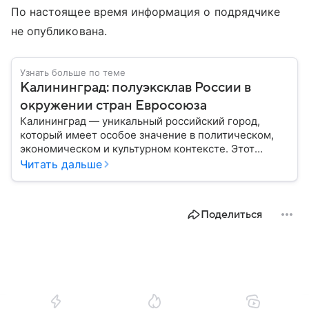
По настоящее время информация о подрядчике
не опубликована.
Узнать больше по теме
Калининград: полуэксклав России в
окружении стран Евросоюза
Калининград — уникальный российский город,
который имеет особое значение в политическом,
экономическом и культурном контексте. Этот
город, расположенный в самом сердце Европы,
Читать дальше
остается частью России — эксклавом, отделенным
от основной территории страны. В материале —
главное об этом населенном пункте.
Поделиться