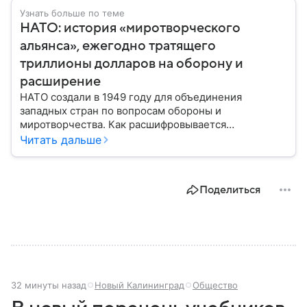
Узнать больше по теме
НАТО: история «миротворческого
альянса», ежегодно тратящего
триллионы долларов на оборону и
расширение
НАТО создали в 1949 году для объединения
западных стран по вопросам обороны и
миротворчества. Как расшифровывается
аббревиатура, для чего задумывали группировку и к
Читать дальше
каким последствиям привела деятельность альянса
— читайте в материале.
Поделиться
32 минуты назад
Новый Калининград
Общество