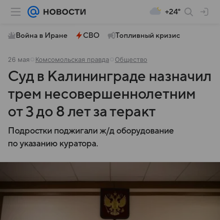
+24°
Война в Иране
СВО
Топливный кризис
26 мая
Комсомольская правда
Общество
Суд в Калининграде назначил
трем несовершеннолетним
от 3 до 8 лет за теракт
Подростки поджигали ж/д оборудование
по указанию куратора.