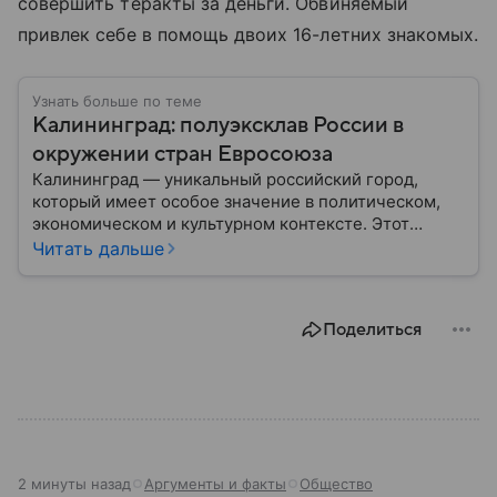
совершить теракты за деньги. Обвиняемый
привлек себе в помощь двоих 16-летних знакомых.
Узнать больше по теме
Калининград: полуэксклав России в
окружении стран Евросоюза
Калининград — уникальный российский город,
который имеет особое значение в политическом,
экономическом и культурном контексте. Этот
город, расположенный в самом сердце Европы,
Читать дальше
остается частью России — эксклавом, отделенным
от основной территории страны. В материале —
главное об этом населенном пункте.
Поделиться
2 минуты назад
Аргументы и факты
Общество