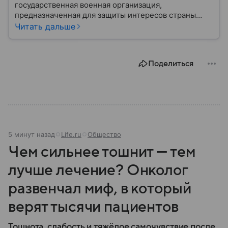
государственная военная организация,
предназначенная для защиты интересов страны
военным путем. Была создана после
Читать дальше
провозглашения независимости Украины в 1991
году. В материале — главное по теме.
Поделиться
5 минут назад
Life.ru
Общество
Чем сильнее тошнит — тем
лучше лечение? Онколог
развенчал миф, в который
верят тысячи пациентов
Тошнота, слабость и тяжёлое самочувствие после