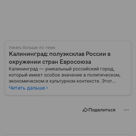
Узнать больше по теме
Калининград: полуэксклав России в
окружении стран Евросоюза
Калининград — уникальный российский город,
который имеет особое значение в политическом,
экономическом и культурном контексте. Этот
город, расположенный в самом сердце Европы,
Читать дальше
остается частью России — эксклавом, отделенным
от основной территории страны. В материале —
главное об этом населенном пункте.
Поделиться