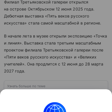
Филиал Третьяковской галереи открылся
на острове Октябрьском 12 июня 2025 года.
Дебютная выставка «Пять веков русского
искусства» стала самой масштабной в регионе.
В начале лета в музее открыли экспозицию «Точка
и линия». Выставка стала третьим масштабным
проектом филиала Третьяковской галереи после
«Пяти веков русского искусства» и «Великих
учителей». Она продлится с 12 июня до 28 марта
2027 года.
Узнать больше по теме
Калининград: полуэксклав России в
окружении стран Евросоюза
Калининград — уникальный российский город,
который имеет особое значение в политическом,