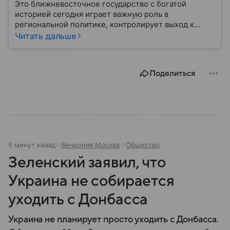
Это ближневосточное государство с богатой
историей сегодня играет важную роль в
региональной политике, контролирует выход к
Персидскому заливу и Ормузскому проливу, а также
Читать дальше
остается одним из крупнейших производителей
нефти и газа. В материале — главное об Иране.
Поделиться
5 минут назад
Вечерняя Москва
Общество
Зеленский заявил, что
Украина не собирается
уходить с Донбасса
Украина не планирует просто уходить с Донбасса.