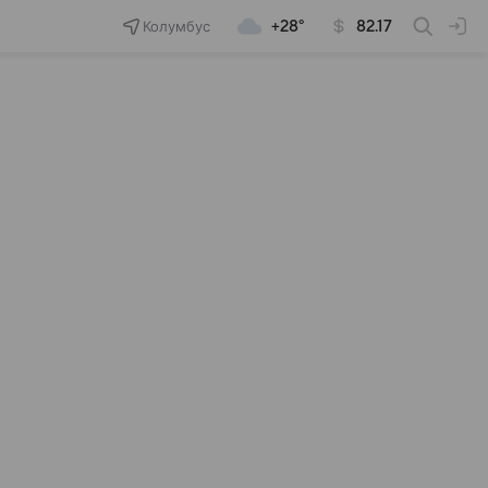
Колумбус
+28°
82.17