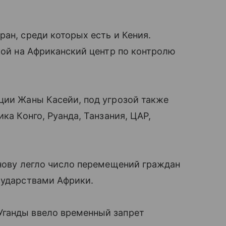
ан, среди которых есть и Кения.
лкой на Африканский центр по контролю
ции Жаны Касейи, под угрозой также
ка Конго, Руанда, Танзания, ЦАР,
снову легло число перемещений граждан
сударствами Африки.
Уганды ввело временный запрет