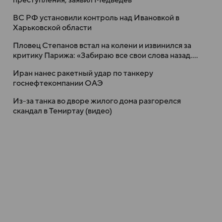
преступления, заявил Медведев
ВС РФ установили контроль над Ивановкой в
Харьковской области
Пловец Степанов встал на колени и извинился за
критику Парижа: «Забираю все свои слова назад.
Это лучший город»
Иран нанес ракетный удар по танкеру
госнефтекомпании ОАЭ
Из-за танка во дворе жилого дома разгорелся
скандал в Темиртау (видео)