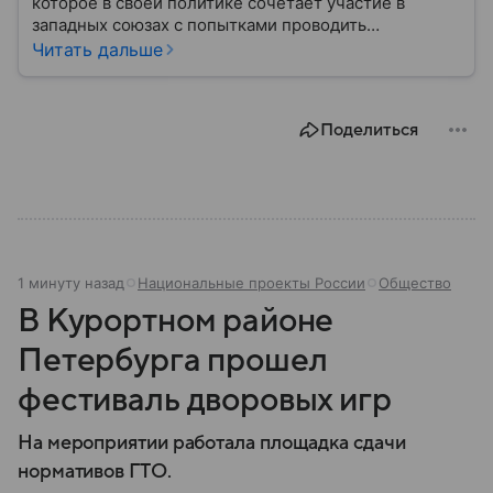
которое в своей политике сочетает участие в
западных союзах с попытками проводить
самостоятельный курс. Страна входит в ЕС и НАТО,
Читать дальше
но в последние годы всё чаще демонстрирует
собственный подход к международной повестке.
Поделиться
1 минуту назад
Национальные проекты России
Общество
В Курортном районе
Петербурга прошел
фестиваль дворовых игр
На мероприятии работала площадка сдачи
нормативов ГТО.