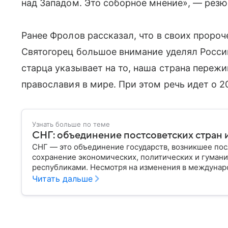
над Западом. Это соборное мнение», — рез
Ранее Фролов рассказал, что в своих проро
Святогорец большое внимание уделял России
старца указывает на то, наша страна пережи
православия в мире. При этом речь идет о 2
Узнать больше по теме
СНГ: объединение постсоветских стран и
СНГ — это объединение государств, возникшее пос
сохранение экономических, политических и гума
республиками. Несмотря на изменения в междунар
функционировать как площадка для взаимодействия
Читать дальше
сегодняшний день.