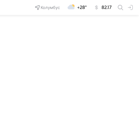
Колумбус
+28°
82.17