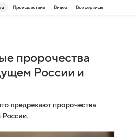
во
Происшествия
Видео
Все сервисы
ые пророчества
дущем России и
что предрекают пророчества
и России.