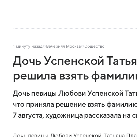
1 минуту назад
Вечерняя Москва
Общество
Дочь Успенской Татья
решила взять фамили
Дочь певицы Любови Успенской Тат
что приняла решение взять фамилию 
7 августа, художница рассказала на 
Дочь певицы Любови Успенской Татьяна Пла