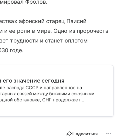
юмировал Фролов.
чествах афонский старец Паисий
 и ее роли в мире. Одно из пророчеств
вет трудности и станет оплотом
030 годе.
 его значение сегодня
ле распада СССР и направленное на
нитарных связей между бывшими союзными
одной обстановке, СНГ продолжает
 стран региона. Собрали главное по теме на
Поделиться