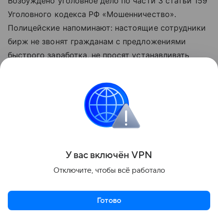
Возбуждено уголовное дело по части 3 статьи 159
Уголовного кодекса РФ «Мошенничество».
Полицейские напоминают: настоящие сотрудники
бирж не звонят гражданам с предложениями
быстрого заработка, не просят устанавливать
программы удалённого доступа и не требуют
переводить деньги на неизвестные счета.
Стали свидетелем интересного события?
Сообщите нам об этом: Почта:
red.habkp@phkp.ru
Поделиться
У вас включ
ён
V
P
N
Отключите, чтобы всё работало
Готово
Актуальное
Топ дня
Видео