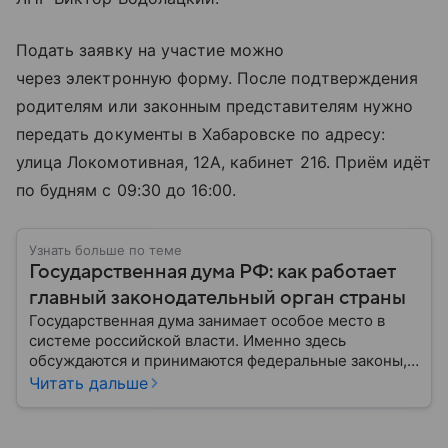
Подать заявку на участие можно
через электронную форму. После подтверждения
родителям или законным представителям нужно
передать документы в Хабаровске по адресу:
улица Локомотивная, 12А, кабинет 216. Приём идёт
по будням с 09:30 до 16:00.
Узнать больше по теме
Государственная дума РФ: как работает
главный законодательный орган страны
Государственная дума занимает особое место в
системе российской власти. Именно здесь
обсуждаются и принимаются федеральные законы,
определяющие развитие государства, экономики и
Читать дальше
социальной сферы. Через нижнюю палату
парламента проходят важнейшие решения,
затрагивающие жизнь миллионов граждан.