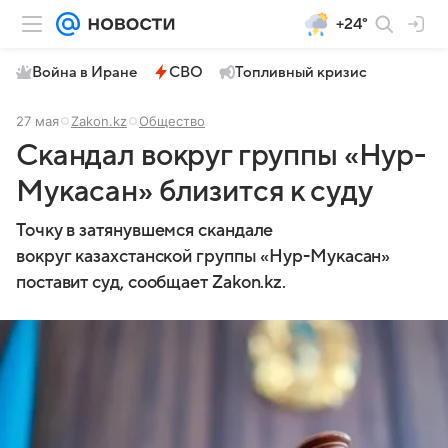
+24°
Война в Иране
СВО
Топливный кризис
27 мая
Zakon.kz
Общество
Скандал вокруг группы «Нур-
Мукасан» близится к суду
Точку в затянувшемся скандале
вокруг казахстанской группы «Нур-Мукасан»
поставит суд, сообщает Zakon.kz.