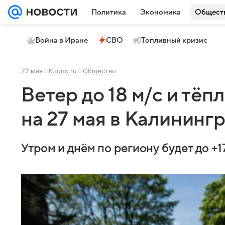
Политика
Экономика
Общест
Война в Иране
СВО
Топливный кризис
27 мая
Клопс.ru
Общество
Ветер до 18 м/с и тёп
на 27 мая в Калининг
Утром и днём по региону будет до +1