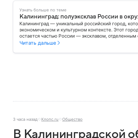
Узнать больше по теме
Калининград: полуэксклав России в окр
Калининград — уникальный российский город, кото
экономическом и культурном контексте. Этот горо
остается частью России — эксклавом, отделенным 
— главное об этом населенном пункте.
Читать дальше
3 часа назад
Клопс.ru
Общество
В Калининградской об