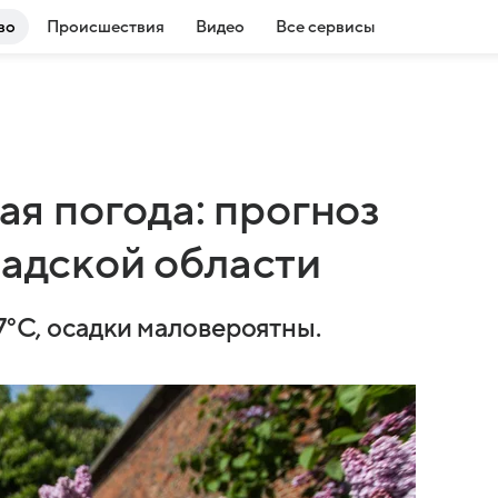
во
Происшествия
Видео
Все сервисы
лая погода: прогноз
радской области
7°C, осадки маловероятны.