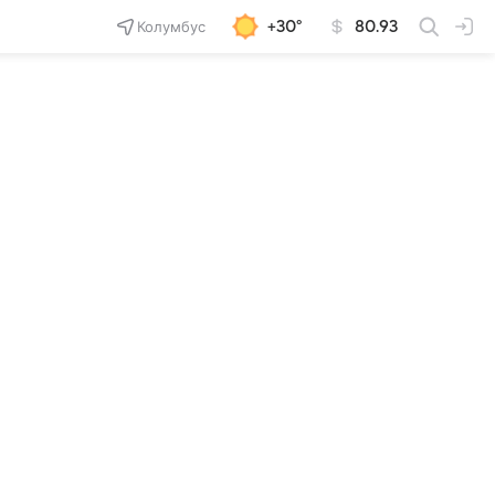
Колумбус
+30°
80.93