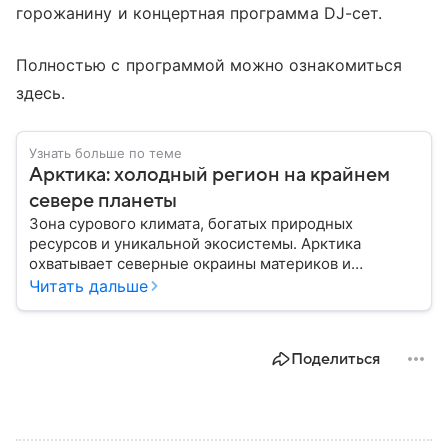
горожанину и концертная программа DJ-сет.
Полностью с программой можно ознакомиться
здесь.
Узнать больше по теме
Арктика: холодный регион на крайнем
севере планеты
Зона сурового климата, богатых природных
ресурсов и уникальной экосистемы. Арктика
охватывает северные окраины материков и
акваторию Северного Ледовитого океана. В
Читать дальше
материале приведены главные сведения о регионе.
Поделиться