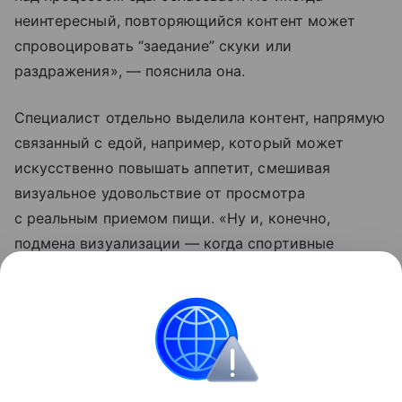
неинтересный, повторяющийся контент может
спровоцировать “заедание” скуки или
раздражения», — пояснила она.
Специалист отдельно выделила контент, напрямую
связанный с едой, например, который может
искусственно повышать аппетит, смешивая
визуальное удовольствие от просмотра
с реальным приемом пищи. «Ну и, конечно,
подмена визуализации — когда спортивные
и красивые люди потребляют вредную пищу,
подсознательно человек воспринимает такой вид
питания, как правильный, приводящий к стройной
или накаченной фигуре и успеху», — добавила
Матвеева.