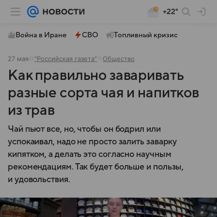
+22°
Война в Иране
СВО
Топливный кризис
27 мая
"Российская газета"
Общество
Как правильно заваривать
разные сорта чая и напитков
из трав
Чай пьют все, но, чтобы он бодрил или
успокаивал, надо не просто залить заварку
кипятком, а делать это согласно научным
рекомендациям. Так будет больше и пользы,
и удовольствия.