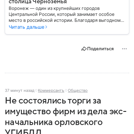
столица Черноземья
Воронеж — один из крупнейших городов
Центральной России, который занимает особое
место в российской истории. Благодаря выгодному
расположению на юге европейской части страны
Читать дальше
Воронеж остается важным транспортным узлом и
центром Черноземья: собрали о нем главное.
Поделиться
37 минут назад
Коммерсантъ
Общество
Не состоялись торги за
имущество фирм из дела экс-
начальника орловского
УГИБДД