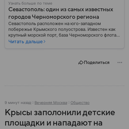
Узнать больше по теме
Севастополь: один из самых известных
городов Черноморского региона
Севастополь расположен на юго-западном
побережье Крымского полуострова. Известен как
крупный морской порт, база Черноморского флота и
город с богатой военной историей, сыгравший
Читать дальше
важную роль в событиях Крымской, Великой
Отечественной войн и современной истории. В
материале — главное об этом городе федерального
Поделиться
значения.
9 минут назад
Вечерняя Москва
Общество
Крысы заполонили детские
площадки и нападают на