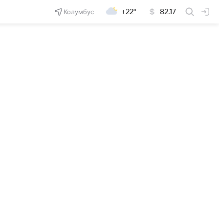
Колумбус
+22°
82.17