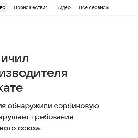
во
Происшествия
Видео
Все сервисы
личил
изводителя
кате
ия обнаружили сорбиновую
нарушает требования
ного союза.