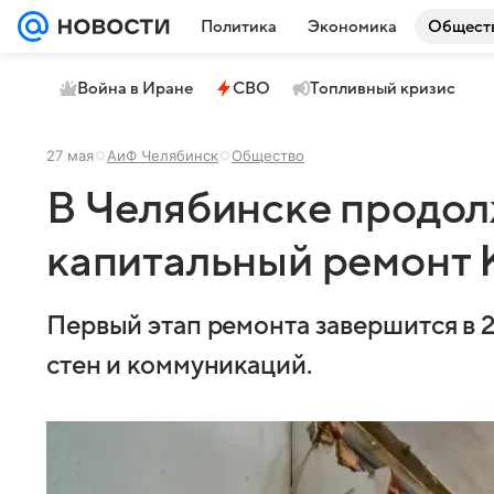
Политика
Экономика
Общест
Война в Иране
СВО
Топливный кризис
27 мая
АиФ Челябинск
Общество
В Челябинске продо
капитальный ремонт 
Первый этап ремонта завершится в 
стен и коммуникаций.