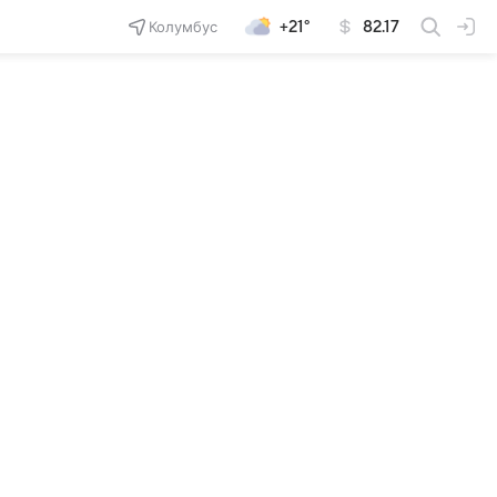
Колумбус
+21°
82.17