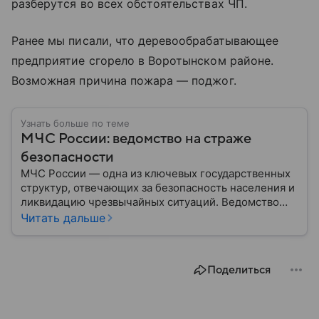
разберутся во всех обстоятельствах ЧП.
Ранее мы писали, что деревообрабатывающее
предприятие сгорело в Воротынском районе.
Возможная причина пожара — поджог.
Узнать больше по теме
МЧС России: ведомство на страже
безопасности
МЧС России — одна из ключевых государственных
структур, отвечающих за безопасность населения и
ликвидацию чрезвычайных ситуаций. Ведомство
играет важную роль в защите граждан от
Читать дальше
природных катастроф, техногенных аварий и других
угроз. В этом материале разбираем, что
представляет собой МЧС, как оно устроено, какие
Поделиться
задачи выполняет и какую роль играет в
современной России.