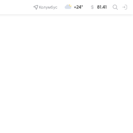
Колумбус
+24°
81.41