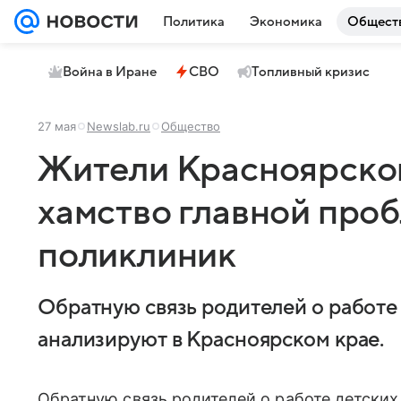
Политика
Экономика
Общест
Война в Иране
СВО
Топливный кризис
27 мая
Newslab.ru
Общество
Жители Красноярског
хамство главной про
поликлиник
Обратную связь родителей о работе
анализируют в Красноярском крае.
Обратную связь родителей о работе детски