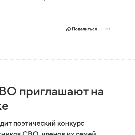
Поделиться
СВО приглашают на
ке
дит поэтический конкурс
тников СВО, членов их семей,