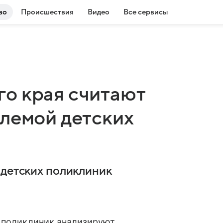
во
Происшествия
Видео
Все сервисы
о края считают
блемой детских
 детских поликлиник
х поликлиник анализируют