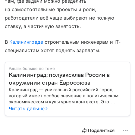
там, где задачи можно разделить
на самостоятельные проекты и роли,
работодатели всё чаще выбирают не полную
ставку, а частичную занятость.
В
Калининграде
строительным инженерам и IT-
специалистам хотят поднять зарплаты.
Узнать больше по теме
Калининград: полуэксклав России в
окружении стран Евросоюза
Калининград — уникальный российский город,
который имеет особое значение в политическом,
экономическом и культурном контексте. Этот
город, расположенный в самом сердце Европы,
Читать дальше
остается частью России — эксклавом, отделенным
от основной территории страны. В материале —
главное об этом населенном пункте.
Поделиться