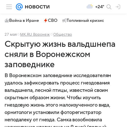
+24°
Война в Иране
СВО
Топливный кризис
27 мая
МК.RU Воронеж
Общество
Скрытую жизнь вальдшнепа
сняли в Воронежском
заповеднике
В Воронежском заповеднике исследователям
удалось зафиксировать процесс гнездования
вальдшнепа, лесной птицы, известной своим
скрытным образом жизни. Чтобы изучить
гнездовую жизнь этого малоизученного вида,
орнитологи установили фоторегистратор
неподалеку от гнезда. Самка возобновила