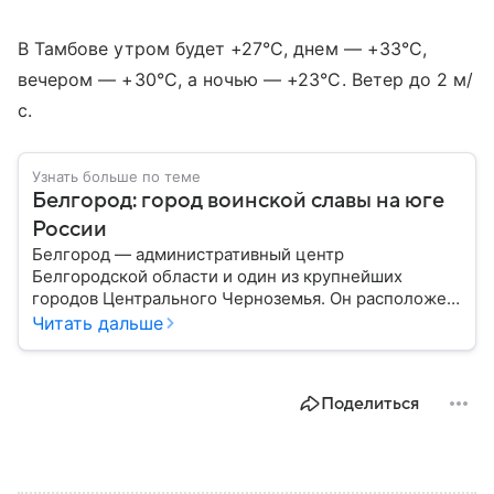
В Тамбове утром будет +27°C, днем — +33°C,
вечером — +30°C, а ночью — +23°C. Ветер до 2 м/
с.
Узнать больше по теме
Белгород: город воинской славы на юге
России
Белгород — административный центр
Белгородской области и один из крупнейших
городов Центрального Черноземья. Он расположен
недалеко от российско-украинской границы и
Читать дальше
считается важным промышленным, научным,
образовательным и транспортным центром
региона. За свою историю город неоднократно
Поделиться
становился ареной крупных военных событий, а
сегодня продолжает играть значимую роль в
экономике страны: собрали о нем главное.