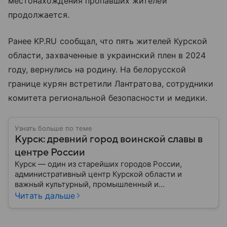
местонахождения пропавших жителей
продолжается.
Ранее KP.RU сообщал, что пять жителей Курской
области, захваченные в украинский плен в 2024
году, вернулись на родину. На белорусской
границе курян встретили Лантратова, сотрудники
комитета региональной безопасности и медики.
Узнать больше по теме
Курск: древний город воинской славы в
центре России
Курск — один из старейших городов России,
административный центр Курской области и
важный культурный, промышленный и
транспортный узел Центральной России. Город
Читать дальше
широко известен благодаря событиям Великой
Отечественной войны и Курской битве, ставшей
одним из ключевых сражений в мировой истории.